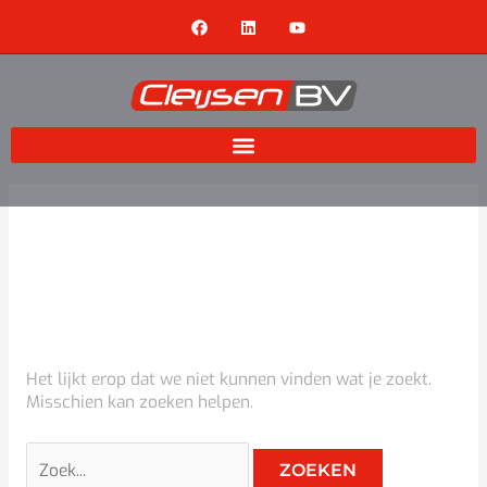
Ga
Zoek
F
L
Y
naar
naar:
a
i
o
c
n
u
de
e
k
t
inhoud
b
e
u
o
d
b
o
i
e
k
n
Industrieel
Het lijkt erop dat we niet kunnen vinden wat je zoekt.
Misschien kan zoeken helpen.