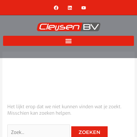
Ga
Zoek
F
L
Y
naar
naar:
a
i
o
c
n
u
de
e
k
t
inhoud
b
e
u
o
d
b
o
i
e
k
n
Automotive
Het lijkt erop dat we niet kunnen vinden wat je zoekt.
Misschien kan zoeken helpen.