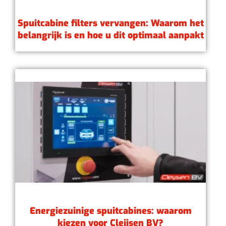
Spuitcabine filters vervangen: Waarom het
belangrijk is en hoe u dit optimaal aanpakt
Energiezuinige spuitcabines: waarom
kiezen voor Cleijsen BV?