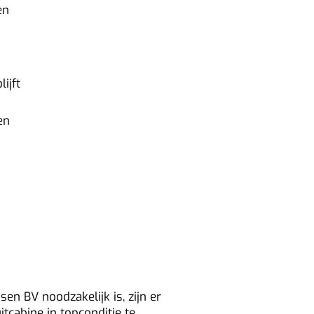
en
ijft
en
aan
ud?
en BV noodzakelijk is, zijn er
itcabine in topconditie te