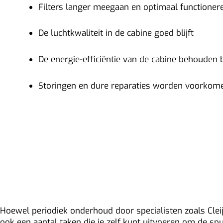
Filters langer meegaan en optimaal functioner
De luchtkwaliteit in de cabine goed blijft
De energie-efficiëntie van de cabine behouden bl
Storingen en dure reparaties worden voorkom
Wat kun je zelf doen 
spuitcabine onderho
Hoewel periodiek onderhoud door specialisten zoals Cleijs
ook een aantal taken die je zelf kunt uitvoeren om de spu