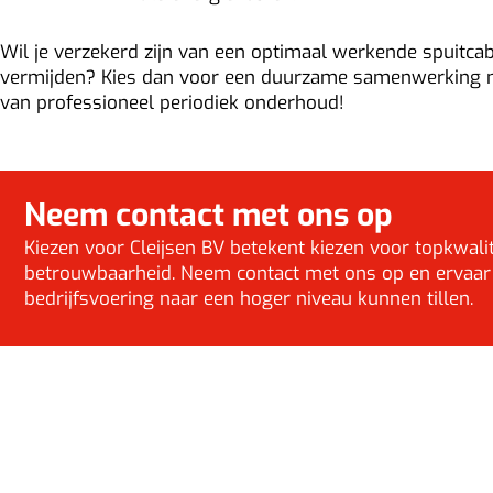
Wil je verzekerd zijn van een optimaal werkende spuitca
vermijden? Kies dan voor een duurzame samenwerking
van professioneel periodiek onderhoud!
Neem contact met ons op
Kiezen voor Cleijsen BV betekent kiezen voor topkwalit
betrouwbaarheid. Neem contact met ons op en ervaar
bedrijfsvoering naar een hoger niveau kunnen tillen.