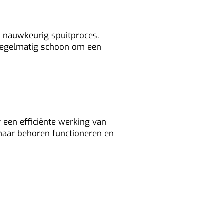
en nauwkeurig spuitproces.
 regelmatig schoon om een
luchtstroom
 een efficiënte werking van
 naar behoren functioneren en
door